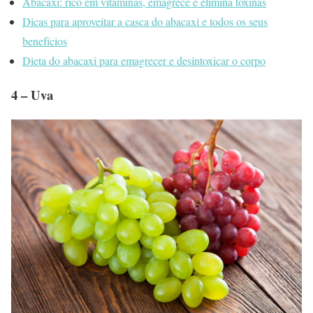
Abacaxi: rico em vitaminas, emagrece e elimina toxinas
Dicas para aproveitar a casca do abacaxi e todos os seus
benefícios
Dieta do abacaxi para emagrecer e desintoxicar o corpo
4 – Uva