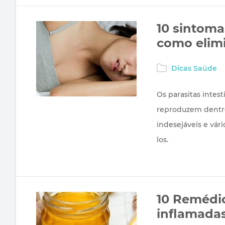
10 sintom
como elimi
Dicas Saúde
Os parasitas intes
reproduzem dentro
indesejáveis e vár
los.
10 Remédio
inflamada