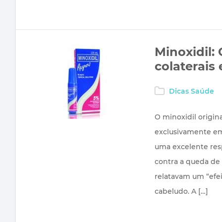
Minoxidil:
colaterais
Dicas Saúde
O minoxidil origi
exclusivamente em
uma excelente resp
contra a queda de 
relatavam um “efei
cabeludo. A […]