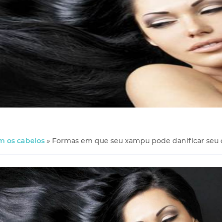
m os cabelos
»
Formas em que seu xampu pode danificar seu 