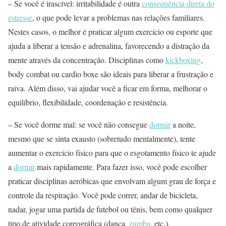
– Se você é irascível: irritabilidade é outra
consequência direta do
estresse
, o que pode levar a problemas nas relações familiares.
Nestes casos, o melhor é praticar algum exercício ou esporte que
ajuda a liberar a tensão e adrenalina, favorecendo a distração da
mente através da concentração. Disciplinas como
kickboxing
,
body combat ou cardio boxe são ideais para liberar a frustração e
raiva. Além disso, vai ajudar você a ficar em forma, melhorar o
equilíbrio, flexibilidade, coordenação e resistência.
– Se você dorme mal: se você não consegue
dormir
a noite,
mesmo que se sinta exausto (sobretudo mentalmente), tente
aumentar o exercício físico para que o esgotamento físico te ajude
a
dormir
mais rapidamente. Para fazer isso, você pode escolher
praticar disciplinas aeróbicas que envolvam algum grau de força e
controle da respiração. Você pode correr, andar de bicicleta,
nadar, jogar uma partida de futebol ou tênis, bem como qualquer
tipo de atividade coreográfica (dança,
zumba
, etc.).