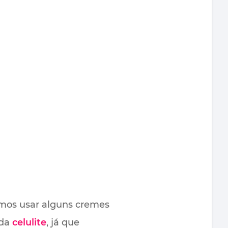
emos usar alguns cremes
 da
celulite
, já que