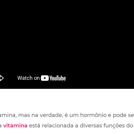
mina, mas na verdade, é um hormônio e pode se
ta
vitamina
está relacionada a diversas funções do