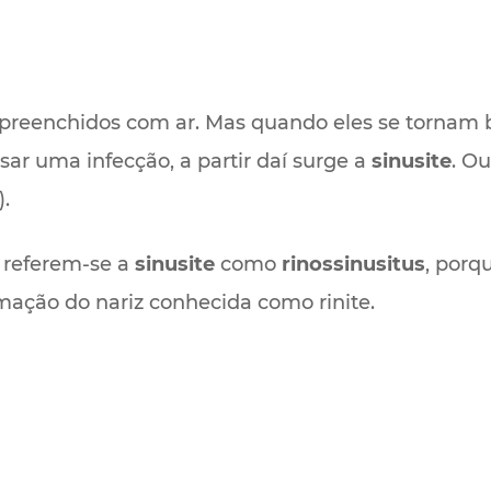
 preenchidos com ar. Mas quando eles se tornam b
ar uma infecção, a partir daí surge a
sinusite
. O
).
 referem-se a
sinusite
como
rinossinusitus
, porq
ação do nariz conhecida como rinite.