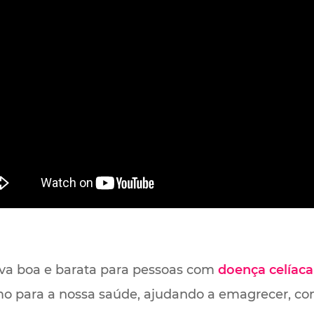
va boa e barata para pessoas com
doença celíaca
mo para a nossa saúde, ajudando a emagrecer, cont