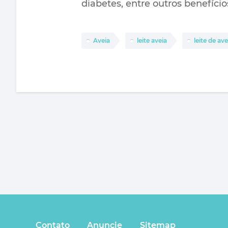
diabetes, entre outros benefício
Aveia
leite aveia
leite de ave
Contato
Anuncie
Sitemap