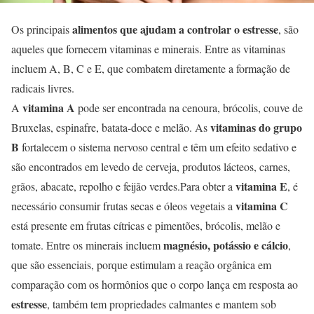
alimentos que ajudam a controlar o estresse
Os principais
, são
aqueles que fornecem vitaminas e minerais. Entre as vitaminas
incluem A, B, C e E, que combatem diretamente a formação de
radicais livres.
vitamina A
A
pode ser encontrada na cenoura, brócolis, couve de
vitaminas do grupo
Bruxelas, espinafre, batata-doce e melão. As
B
fortalecem o sistema nervoso central e têm um efeito sedativo e
são encontrados em levedo de cerveja, produtos lácteos, carnes,
vitamina E
grãos, abacate, repolho e feijão verdes.Para obter a
, é
vitamina C
necessário consumir frutas secas e óleos vegetais a
está presente em frutas cítricas e pimentões, brócolis, melão e
magnésio, potássio e cálcio
tomate. Entre os minerais incluem
,
que são essenciais, porque estimulam a reação orgânica em
comparação com os hormônios que o corpo lança em resposta ao
estresse
, também tem propriedades calmantes e mantem sob