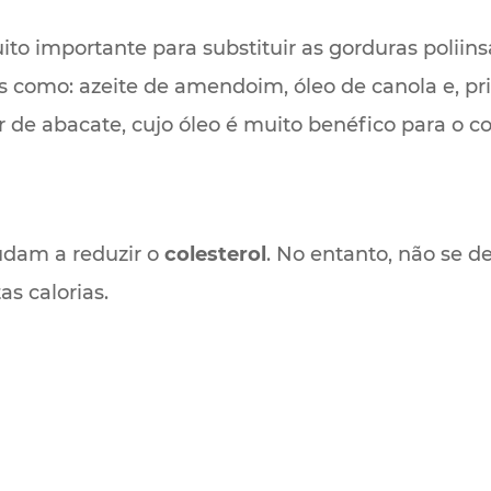
to importante para substituir as gorduras poliins
tais como: azeite de amendoim, óleo de canola e,
de abacate, cujo óleo é muito benéfico para o co
udam a reduzir o
colesterol
. No entanto, não se 
as calorias.