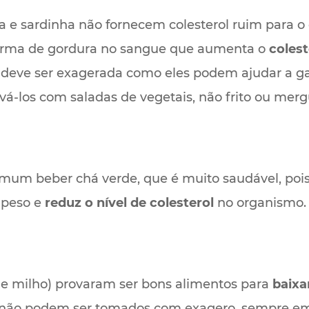
a e sardinha não fornecem colesterol ruim para 
 forma de gordura no sangue que aumenta o
colest
eve ser exagerada como eles podem ajudar a g
evá-los com saladas de vegetais, não frito ou me
comum beber chá verde, que é muito saudável, poi
 peso e
reduz o nível de colesterol
no organismo.
a e milho) provaram ser bons alimentos para
baixa
, não podem ser tomados com exagero, sempre e