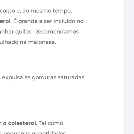
o corpo e, ao mesmo tempo,
erol
. É grande a ser incluído no
anhar quilos. Recomendamos
rgulhado na maionese.
s expulsa as gorduras saturadas
r o colesterol
. Tal como
m pequenas quantidades