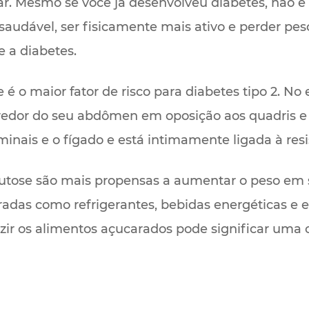
r. Mesmo se você já desenvolveu diabetes, não é
audável, ser fisicamente mais ativo e perder pes
e a diabetes.
 o maior fator de risco para diabetes tipo 2. No 
 redor do seu abdômen em oposição aos quadris e
inais e o fígado e está intimamente ligada à resis
e frutose são mais propensas a aumentar o peso e
das como refrigerantes, bebidas energéticas e e
uzir os alimentos açucarados pode significar uma