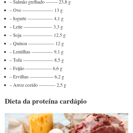
– Salmão grelhado ——– 23,8 g
– Ovo ——————– 13 g
– Iogurte —————- 4,1 g
– Leite —————— 3,3 g
– Soja ——————- 12,5 g
– Quinoa —————– 12 g
– Lentilhas ————– 9,1 g
– Tofu ——————- 8,5 g
– Feijão —————– 6,6 g
– Ervilhas ————— 6,2 g
– Arroz cozido ———– 2,5 g
Dieta da proteína cardápio