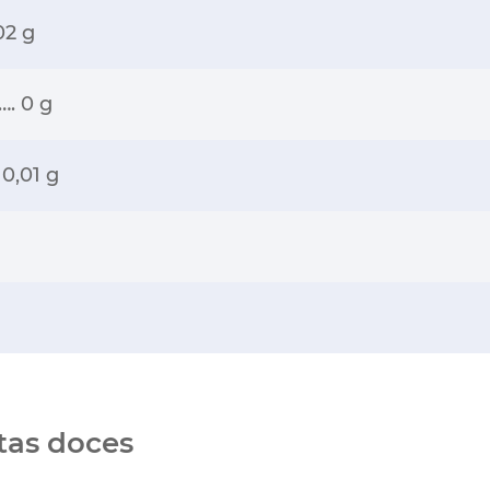
02 g
…. 0 g
 0,01 g
tas doces