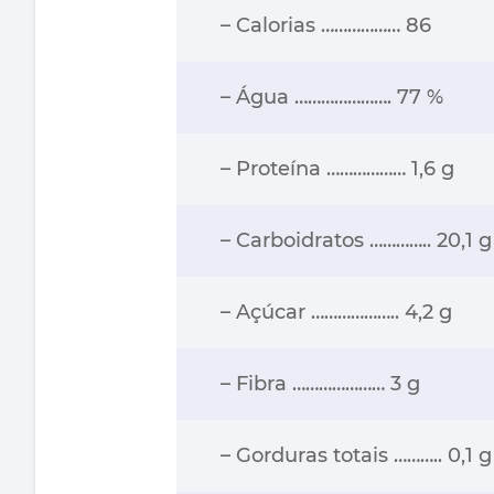
– Calorias ……………… 86
– Água …………………. 77 %
– Proteína ……………… 1,6 g
– Carboidratos ………….. 20,1 g
– Açúcar ……………….. 4,2 g
– Fibra ………………… 3 g
– Gorduras totais ……….. 0,1 g