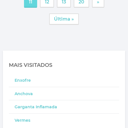
11
12
13
20
»
Última »
MAIS VISITADOS
Enxofre
Anchova
Garganta Inflamada
Vermes