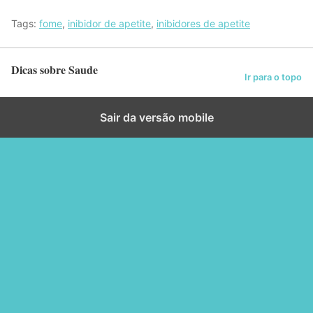
Tags:
fome
,
inibidor de apetite
,
inibidores de apetite
Dicas sobre Saude
Ir para o topo
Sair da versão mobile