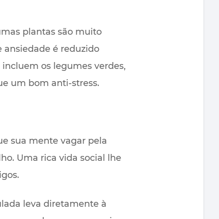
umas plantas são muito
e ansiedade é reduzido
m incluem os legumes verdes,
e um bom anti-stress.
que sua mente vagar pela
o. Uma rica vida social lhe
igos.
ulada leva diretamente à