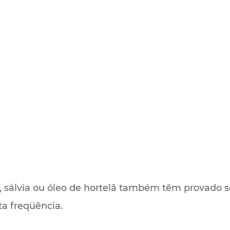
álvia ou óleo de hortelã também têm provado se
ta freqüência.