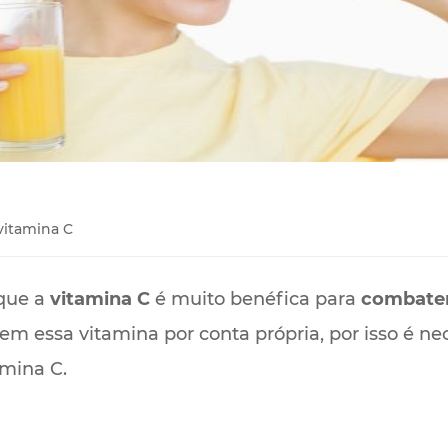
vitamina C
 que a
vitamina C
é muito benéfica para
combater
m essa vitamina por conta própria, por isso é n
amina C.