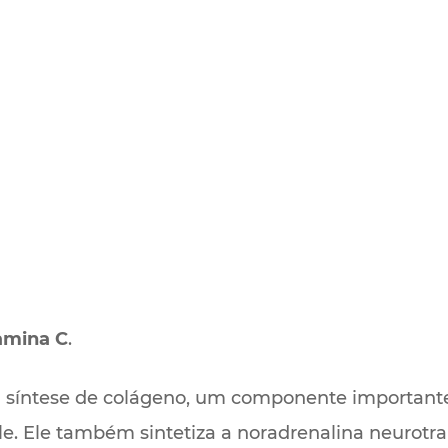
amina C
.
a síntese de colágeno, um componente importante
le. Ele também sintetiza a noradrenalina neurotran