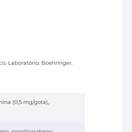
co. Laboratório: Boehringer.
ina (0,5 mg/gota),
beno, propilparabeno,