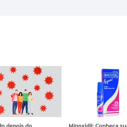
o depois do
Minoxidil: Conheça su