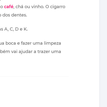
mo
café
, chá ou vinho. O cigarro
 dos dentes.
s A, C, D e K.
sua boca e fazer uma limpeza
ém vai ajudar a trazer uma