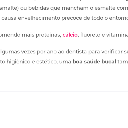
 esmalte) ou bebidas que mancham o esmalte co
causa envelhecimento precoce de todo o entorno
 comendo mais proteínas,
cálcio
, fluoreto e vitamina
algumas vezes por ano ao dentista para verificar 
cto higiênico e estético, uma
boa saúde bucal
tamb