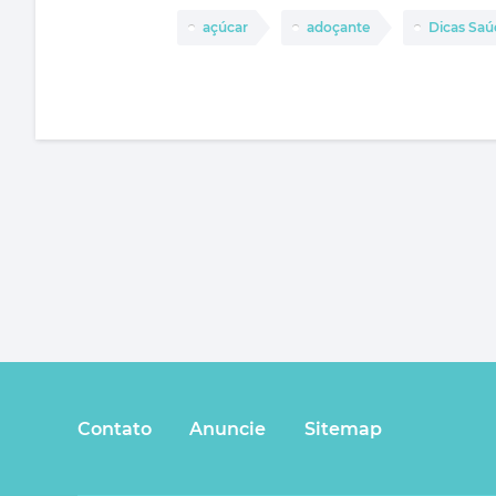
açúcar
adoçante
Dicas Saú
Contato
Anuncie
Sitemap