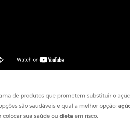
gama de produtos que prometem substituir o açú
 opções são saudáveis e qual a melhor opção:
açú
m colocar sua saúde ou
dieta
em risco.