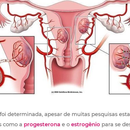
oi determinada, apesar de muitas pesquisas est
s como a
progesterona
e o
estrogênio
para se de