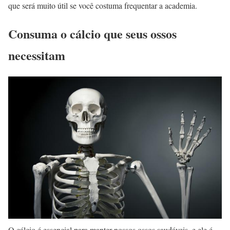
que será muito útil se você costuma frequentar a academia.
Consuma o cálcio que seus ossos
necessitam
O cálcio é essencial para manter nossos ossos saudáveis, e ele é