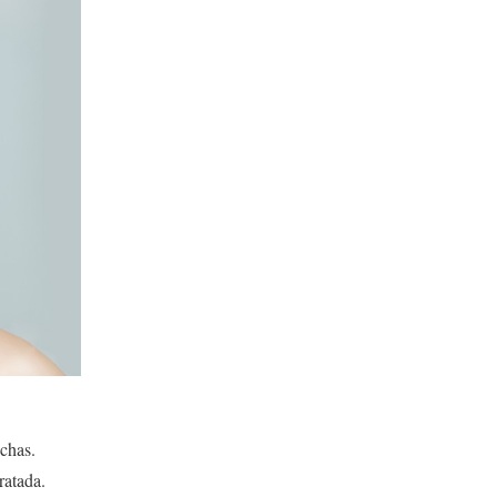
chas.
ratada.