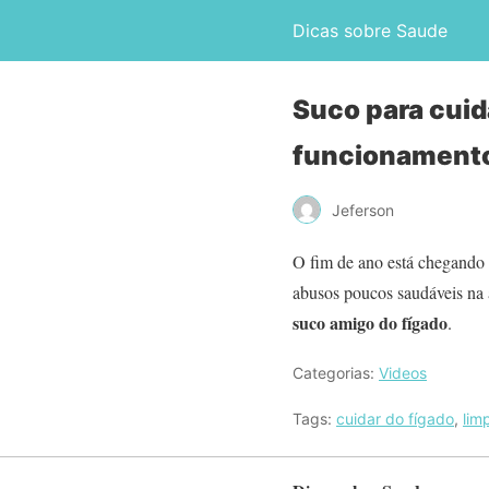
Dicas sobre Saude
Suco para cuid
funcionament
Jeferson
O fim de ano está chegando 
abusos poucos saudáveis na
suco amigo do fígado
.
Categorias:
Videos
Tags:
cuidar do fígado
,
lim