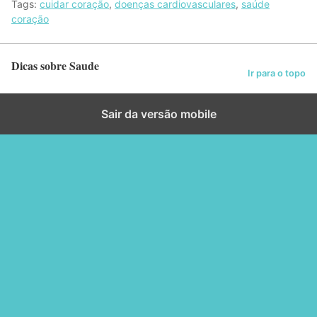
Tags:
cuidar coração
,
doenças cardiovasculares
,
saúde
coração
Dicas sobre Saude
Ir para o topo
Sair da versão mobile