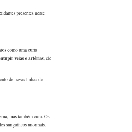
xidantes presentes nesse
entos como uma curta
ntupir veias e artérias
, ele
ento de novas linhas de
blema, mas também cura. Os
los sanguíneos anormais.