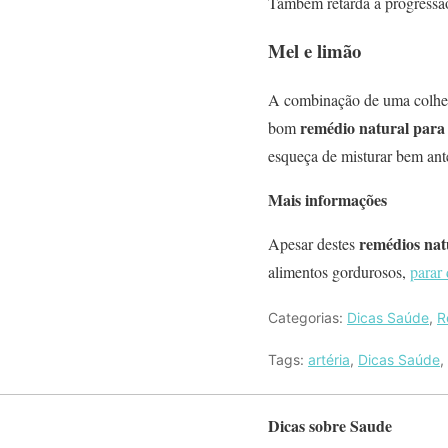
Também retarda a progressão
Mel e limão
A combinação de uma colher
remédio natural para 
bom
esqueça de misturar bem ant
Mais informações
remédios nat
Apesar destes
alimentos gordurosos,
parar
Categorias:
Dicas Saúde
,
R
Tags:
artéria
,
Dicas Saúde
,
Dicas sobre Saude