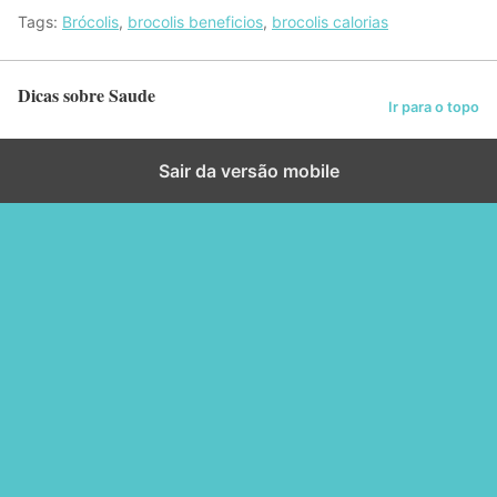
Tags:
Brócolis
,
brocolis beneficios
,
brocolis calorias
Dicas sobre Saude
Ir para o topo
Sair da versão mobile