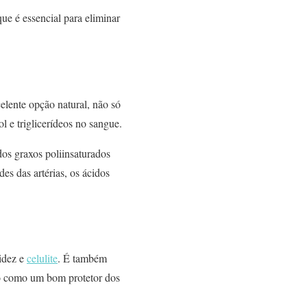
ue é essencial para eliminar
elente opção natural, não só
l e triglicerídeos no sangue.
dos graxos poliinsaturados
es das artérias, os ácidos
cidez e
celulite
. É também
do como um bom protetor dos