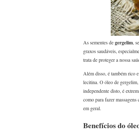
gergelim
As sementes de
, s
graxos saudáveis, especialm
trata de proteger a nossa sa
Além disso, é também rico e
lecitina. O óleo de gergelim
independente disto, é extrema
como para fazer massagens c
em geral.
Benefícios do óle