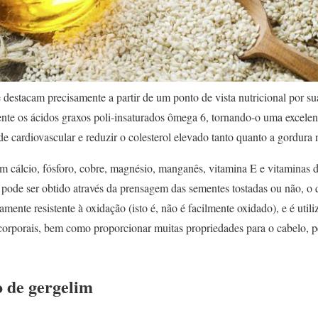
e destacam precisamente a partir de um ponto de vista nutricional por su
ente os ácidos graxos poli-insaturados ômega 6, tornando-o uma excelen
úde cardiovascular e reduzir o colesterol elevado tanto quanto a gordura
m cálcio, fósforo, cobre, magnésio, manganês, vitamina E e vitaminas 
, pode ser obtido através da prensagem das sementes tostadas ou não, o 
mente resistente à oxidação (isto é, não é facilmente oxidado), e é utili
orporais, bem como proporcionar muitas propriedades para o cabelo, pe
o de gergelim