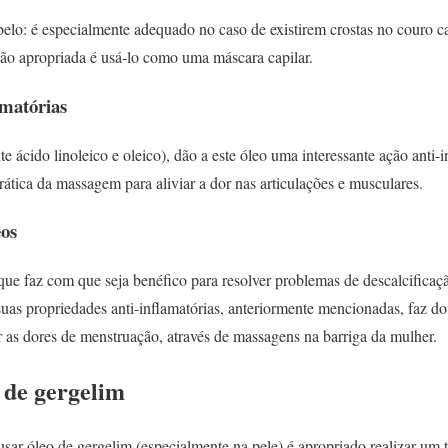
belo: é especialmente adequado no caso de existirem crostas no couro c
ão apropriada é usá-lo como uma máscara capilar.
amatórias
 ácido linoleico e oleico), dão a este óleo uma interessante ação anti-i
prática da massagem para aliviar a dor nas articulações e musculares.
eos
que faz com que seja benéfico para resolver problemas de descalcifica
uas propriedades anti-inflamatórias, anteriormente mencionadas, faz d
ar as dores de menstruação, através de massagens na barriga da mulher.
 de gergelim
usar óleo de gergelim (especialmente na pele) é apropriado realizar um t