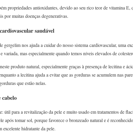
m propriedades antioxidantes, devido ao seu rico teor de vitamina E, q
veis por muitas doenças degenerativas.
cardiovascular saudável
e gergelim nos ajuda a cuidar do nosso sistema cardiovascular, uma exc
 e variada, mas especialmente quando temos níveis elevados de colestero
neste produto natural, especialmente graças à presença de lecitina e áci
quanto a lecitina ajuda a evitar que as gorduras se acumulem nas pared
gorduras que estão nelas.
e cabelo
e: útil para a revitalização da pele e muito usado em tratamentos de fla
le após tomar sol, porque favorece o bronzeado natural e é reconheci
 excelente hidratante da pele.