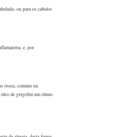
abeludo, ou para os cabelos
nflamatória, e, por
ção óssea, comuns na
o óleo de gergelim um ótimo
este de alergia, desta forma