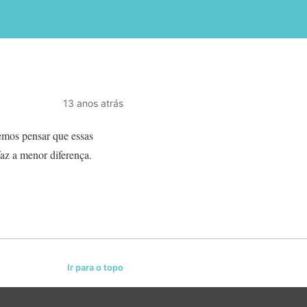
13 anos atrás
demos pensar que essas
faz a menor diferença.
Ir para o topo