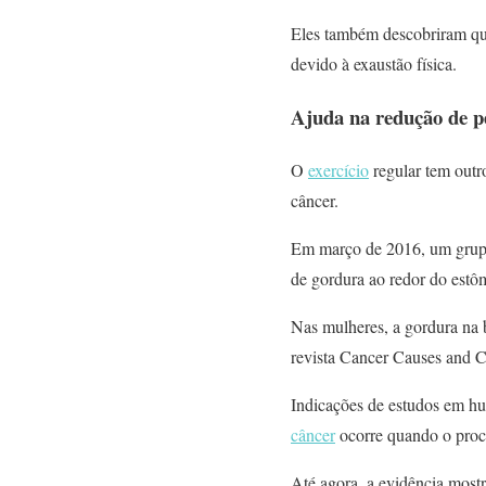
Eles também descobriram que
devido à exaustão física.
Ajuda na redução de p
O
exercício
regular tem outro
câncer.
Em março de 2016, um grupo 
de gordura ao redor do estô
Nas mulheres, a gordura na b
revista Cancer Causes and C
Indicações de estudos em hu
câncer
ocorre quando o proce
Até agora, a evidência most