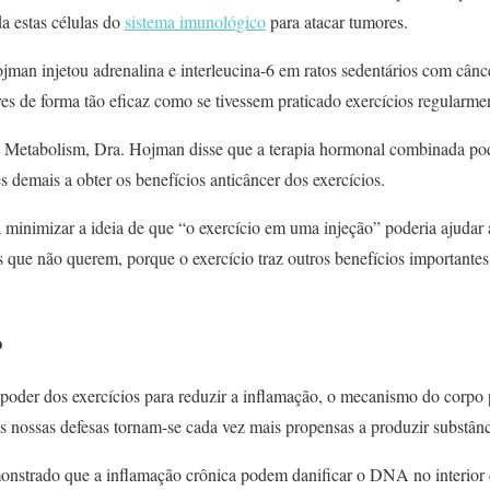
a estas células do
sistema imunológico
para atacar tumores.
man injetou adrenalina e interleucina-6 em ratos sedentários com cânc
s de forma tão eficaz como se tivessem praticado exercícios regularme
l Metabolism, Dra. Hojman disse que a terapia hormonal combinada pod
s demais a obter os benefícios anticâncer dos exercícios.
ra minimizar a ideia de que “o exercício em uma injeção” poderia ajuda
os que não querem, porque o exercício traz outros benefícios importante
o
oder dos exercícios para reduzir a inflamação, o mecanismo do corpo 
 nossas defesas tornam-se cada vez mais propensas a produzir substânci
strado que a inflamação crônica podem danificar o DNA no interior d