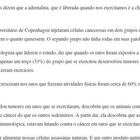
dizem que a adrenalina, que é liberada quando nos exercitamos é a cha
ersitário de Copenhagen injetaram células cancerosas em dois grupos d
rem o quanto quisessem. O segundo grupo não tinha rodas em suas gaiol
ologista que liderou o estudo, diz que quando os ratos foram expostos 
 apenas um terço (33%) do grupo que se exercitou desenvolveu tumore
izeram exercícios.
cresceram nos ratos que fizeram atividades físicas foram cerca de 60%
u tumores em ratos que se exercitaram, descobriu que os animais con
câncer do que os outros sedentários. A partir daí, ela descobriu que as 
 imunológica, estavam lutando contra o câncer em ratos que se exercita
 alimentar nossas células assassinas naturais. E um outro produto quím