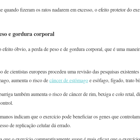
 quando fizeram os ratos nadarem em excesso, o efeito protetor do exer
eso e gordura corporal
 efeito óbvio, a perda de peso e de gordura corporal, que é uma maneira
de cientistas europeus procedeu uma revisão das pesquisas existentes 
mago, aumenta o risco de
câncer de estômago
e esôfago, fígado, trato bi
arriga também aumenta o risco de câncer de rim, bexiga e colo retal, d
ontrol.
manos indicam que o exercício pode beneficiar os genes que controlam 
sso de replicação celular dá errado.
ra que o exercício comparativamente suave é mais eficaz que o exercíci