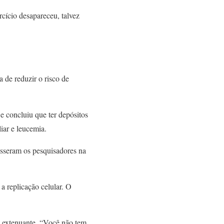
cício desapareceu, talvez
 de reduzir o risco de
e concluiu que ter depósitos
liar e leucemia.
isseram os pesquisadores na
a replicação celular. O
o extenuante. “Você não tem