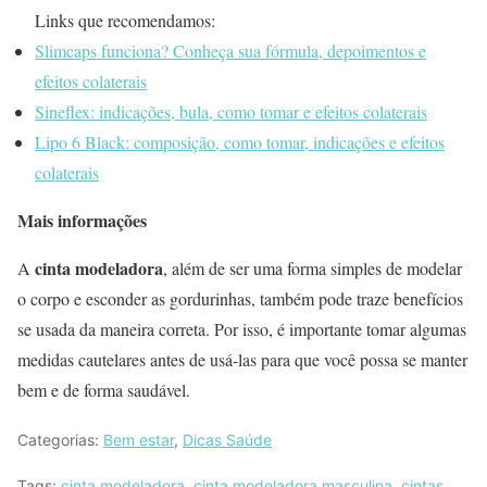
Links que recomendamos:
Slimcaps funciona? Conheça sua fórmula, depoimentos e
efeitos colaterais
Sineflex: indicações, bula, como tomar e efeitos colaterais
Lipo 6 Black: composição, como tomar, indicações e efeitos
colaterais
Mais informações
cinta modeladora
A
, além de ser uma forma simples de modelar
o corpo e esconder as gordurinhas, também pode traze benefícios
se usada da maneira correta. Por isso, é importante tomar algumas
medidas cautelares antes de usá-las para que você possa se manter
bem e de forma saudável.
Categorias:
Bem estar
,
Dicas Saúde
Tags:
cinta modeladora
,
cinta modeladora masculina
,
cintas