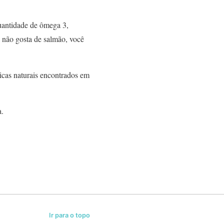
quantidade de ômega 3,
 não gosta de salmão, você
icas naturais encontrados em
a.
Ir para o topo