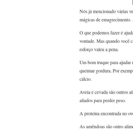
Nós já mencionado várias v
mágicas de emagrecimento. A
O que podemos fazer é ajuda
vontade. Mas quando você co
esforço valeu a pena.
Um bom truque para ajudar n
queimar gordura. Por exempl
cálcio.
Aveia e cevada são outros a
aliados para perder peso.
A proteína encontrada no o
As amêndoas são outro alime