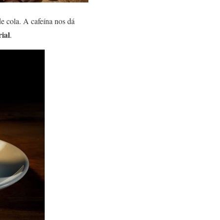
e cola. A cafeína nos dá
rial
.