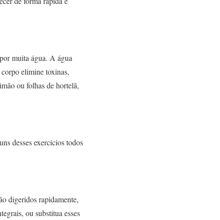
ecer de forma rápida e
s por muita água. A água
 corpo elimine toxinas,
imão ou folhas de hortelã,
uns desses exercícios todos
são digeridos rapidamente,
grais, ou substitua esses