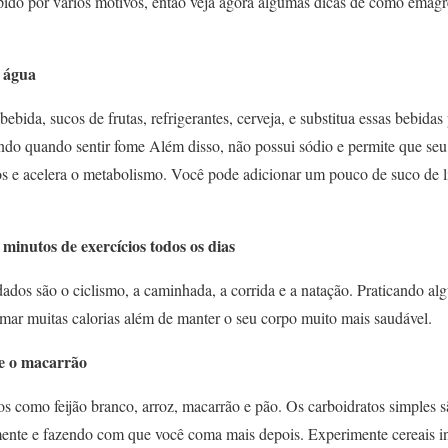
pido por vários motivos, então veja agora algumas dicas de como emagr
 água
bebida, sucos de frutas, refrigerantes, cerveja, e substitua essas bebida
iando quando sentir fome Além disso, não possui sódio e permite que seu
os e acelera o metabolismo. Você pode adicionar um pouco de suco de l
minutos de exercícios todos os dias
dos são o ciclismo, a caminhada, a corrida e a natação. Praticando alg
imar muitas calorias além de manter o seu corpo muito mais saudável.
 e o macarrão
os como feijão branco, arroz, macarrão e pão. Os carboidratos simples 
nte e fazendo com que você coma mais depois. Experimente cereais inte